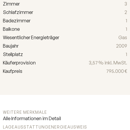
Zimmer
3
dem Wohn-/Esszimmer haben Sie
Schlafzimmer
2
Zutritt auf den Westbalkon. Auf dieser
Ebene befinden sich zwei weitere
Badezimmer
1
Schlafzimmer und ein Duschbad mit
Balkone
1
WC. Die gesamte Wohnung ist sehr
Wesentlicher Energieträger
Gas
lichtdurchflutet und besticht durch
Baujahr
2009
Ihren klaren Grundriss und die offene
Stellplatz
1
Raumgestaltung.
Käufer­provision
3,57 % inkl. MwSt.
Kaufpreis
795.000 €
WEITERE MERKMALE
Alle Informationen im Detail
LAGE
AUSSTATTUNG
ENERGIEAUSWEIS