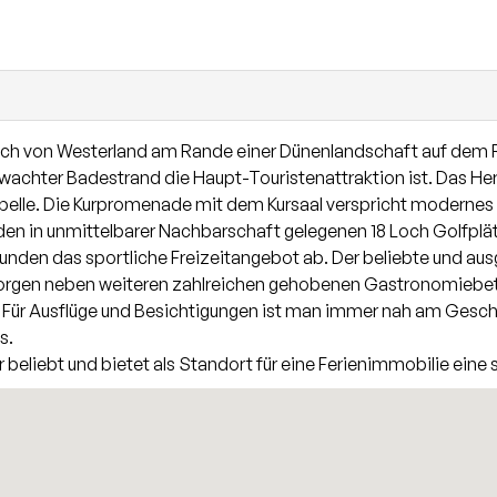
reich im Erdgeschoss ist mit einer Fußbodenheizung ausgestat
hier für eine Wohlfühlatmosphäre sorgt. Das großzügige Badez
ch von Westerland am Rande einer Dünenlandschaft auf dem Roten
chter Badestrand die Haupt-Touristenattraktion ist. Das Herz
pelle. Die Kurpromenade mit dem Kursaal verspricht modernes 
iden in unmittelbarer Nachbarschaft gelegenen 18 Loch Golfpl
d runden das sportliche Freizeitangebot ab. Der beliebte und 
rgen neben weiteren zahlreichen gehobenen Gastronomiebetriebe
 Für Ausflüge und Besichtigungen ist man immer nah am Gesc
s.
hr beliebt und bietet als Standort für eine Ferienimmobilie ein