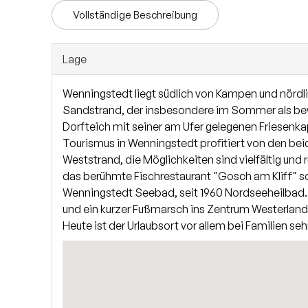
eine hochwertig ausgestatte Küche. Der gesamte Be
Vollständige Beschreibung
Räume mit großen Fenstern, sodass das Tageslicht 
einem WC und Fußbodenheizung.
Lage
Wenningstedt liegt südlich von Kampen und nördli
Sandstrand, der insbesondere im Sommer als bewa
Dorfteich mit seiner am Ufer gelegenen Friesenka
Tourismus in Wenningstedt profitiert von den be
Weststrand, die Möglichkeiten sind vielfältig un
das berühmte Fischrestaurant "Gosch am Kliff" so
Wenningstedt Seebad, seit 1960 Nordseeheilbad.
und ein kurzer Fußmarsch ins Zentrum Westerland
Heute ist der Urlaubsort vor allem bei Familien se