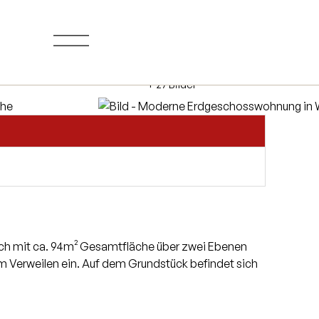
+ 27 Bilder
sich mit ca. 94m² Gesamtfläche über zwei Ebenen
zum Verweilen ein. Auf dem Grundstück befindet sich
in grenzt. Ebenso befindet sich im Erdgeschoss