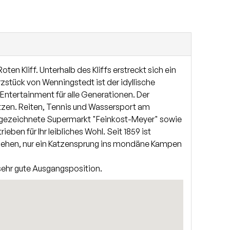
tet. Im Untergeschoss befinden sich zwei weitere
immer ist ausgestattet mit einer Regendusche,
 Kliff. Unterhalb des Kliffs erstreckt sich ein
stück von Wenningstedt ist der idyllische
Entertainment für alle Generationen. Der
ätzen. Reiten, Tennis und Wassersport am
ausgezeichnete Supermarkt "Feinkost-Meyer" sowie
n für Ihr leibliches Wohl. Seit 1859 ist
hehen, nur ein Katzensprung ins mondäne Kampen
e sehr gute Ausgangsposition.