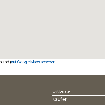
hland (
auf Google Maps ansehen
)
Gut beraten
Kaufen