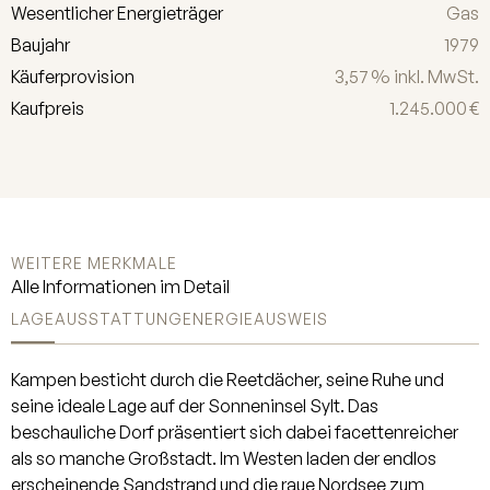
ein warmes Wohnambiente. Eine mit
Wesentlicher Energieträger
Gas
Holz belegte Treppe führt ins
Baujahr
1979
Souterrain. Ein großzügiges
Käufer­provision
3,57 % inkl. MwSt.
genehmigtes Masterbedroom sowie
Kaufpreis
1.245.000 €
ein weiteres genehmigtes Zimmer
mit maßgefertigten Kojenbetten vom
Tischler erwarten Sie hier.
Detailreiche, aufwendige
Tischlerarbeiten verleihen den
Räumen ein besonderes Flair. Das
WEITERE MERKMALE
stilvolle Badezimmer überzeugt mit
Alle Informationen im Detail
hochwertigen Materialien. Der
LAGE
AUSSTATTUNG
ENERGIEAUSWEIS
Waschmaschinenanschluss ist
elegant in einem hochwertigen
Tischlerschrank integriert. Durch die
Kampen besticht durch die Reetdächer, seine Ruhe und
außergewöhnlich hohe Deckenhöhe
seine ideale Lage auf der Sonneninsel Sylt. Das
von ca. 2.80 m entsteht ein
beschauliche Dorf präsentiert sich dabei facettenreicher
beeindruckendes Raumgefühl. Helle
als so manche Großstadt. Im Westen laden der endlos
Lichtschächte sorgen zudem für eine
erscheinende Sandstrand und die raue Nordsee zum