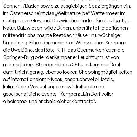
angenehme Tageslichtatmosphäre
Sonnen-/Baden sowie zu ausgiebigen Spaziergängen ein.
im gesamten Bereich. Freuen Sie sich
Im Osten erscheint das „Weltnaturerbe“ Wattenmeer im
auf eine Wohnung mit hochwertiger
stetig neuen Gewand. Dazwischen finden Sie einzigartige
Ausstattung und elegantem Design.
Natur, Salzwiesen, wilde Dünen, unberührte Heideflächen -
Auf der gegenüberliegenden Seite der
mittendrin charmante Reetdachhäuser in urwüchsiger
Wohnung befindet sich ein
Umgebung. Eines der markanten Wahrzeichen Kampens,
Wellnessbereich zur Mitbenutzung.
die Uwe Düne, das Rote-Kliff, das Quermarkenfeuer, die
Dieser ist ausgestattet mit einem
Springer-Burg oder der Kampener Leuchtturm ist von
Pool, einer finnischen Sauna,
nahezu jedem Standpunkt des Ortes erkennbar. Doch
Solarium und einem
damit nicht genug, ebenso locken Shoppingmöglichkeiten
Dampfblütenbad. Von der Terrasse
auf internationalem Niveau, anspruchsvolle Hotels,
des Strönhof haben Sie einen
kulinarische Versuchungen sowie kulturelle und
fantastischen Blick über Heide und
gesellschaftliche Events - Kampen: „Ein Dorf voller
Dünen bis zum Wattenmeer.
erholsamer und erlebnisreicher Kontraste“.
Parkplätze finden Sie vor dem Hotel.