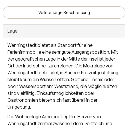
Ferienvermietung eingeführt. Im gesamten Hausteil
befinden sich hochwertige Tischlereinbauten. Der Kamin
Vollständige Beschreibung
sorgt sowohl in den Wintermonaten, wie auch in
Sommernächten für wohlige Stunden. Zur Wohnung gehört
Lage
eine ca. 12 m² große Südterrasse, mit Blick in den Garten. In
2007 wurden das Reetdach neu eingedeckt. Die Terrassen
Wenningstedt bietet als Standort für eine
und Wege wurden 2009 komplett erneuert und die
Ferienimmobilie eine sehr gute Ausgangsposition. Mit
Gartenanlage neu bepflanzt. Eine Waschmaschine und
der geografischen Lage in der Mitte der Insel ist jeder
Trockner stehen im Gemeinschaftsraum zur Verfügung. Ein
Ort der Insel schnell zu erreichen. Die Makrolage von
Stellplatz sowie ein eigenes Grundbuchblatt gehört
Wenningstedt bietet viel, in Sachen Freizeitgestaltung
ebenfalls zum Hausteil.
bleibt kaum ein Wunsch offen. Golf und Tennis oder
doch Wassersport am Weststrand, die Möglichkeiten
Über den eigenen Hauseingang und einer Diele mit
sind vielfältig. Einkaufsmöglichkeiten oder
Garderobe gelangen Sie in das helle Wohn- und Esszimmer
Gastronomien bieten sich fast überall in der
mit offener Küche und Kamin. Über die großen
Umgebung.
Fensterelemente erreichen Sie die geschützte Südterasse.
Zudem befindet sich auf dieser Ebene ein Gäste-WC und
Die Wohnanlage Ameland liegt im Herzen von
ein Abstellraum unter der Treppe. Das Dachgeschoss
Wenningstedt zentral zwischen dem Dorfteich und