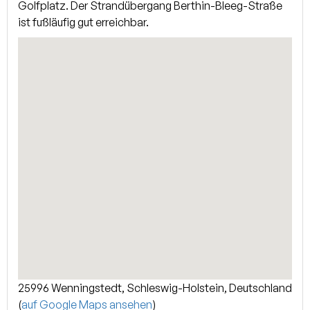
verfügt über ein großzügiges Schlafzimmer, ein Duschbad
Golfplatz. Der Strandübergang Berthin-Bleeg-Straße
und einen weiteren Raum mit einem Einzelbett. Der
ist fußläufig gut erreichbar.
ausgebaute Spitzboden mit Tischlereinbauten bietet einen
großen Raum zur individuellen Nutzung.
25996 Wenningstedt, Schleswig-Holstein, Deutschland
(
auf Google Maps ansehen
)