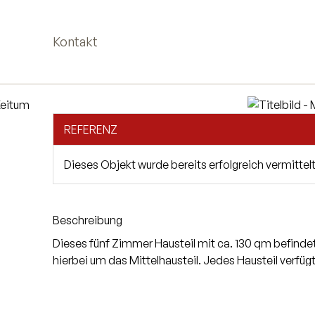
Kontakt
REFERENZ
Dieses Objekt wurde bereits erfolgreich vermittelt
Beschreibung
Dieses fünf Zimmer Hausteil mit ca. 130 qm befind
hierbei um das Mittelhausteil. Jedes Hausteil verfü
Durch eine kleine Diele gelangen Sie in das Wohn-/
Design und ein Gäste-WC. Über eine Holztreppe gel