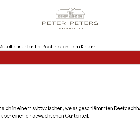
.
et sich in einem sylttypischen, weiss geschlämmten Reetdachh
gt über einen eingewachsenen Gartenteil.
Esszimmer mit Austritt in den Garten. Auf dieser Ebene befind
angen sie in das Obergeschoss. Im ersten Obergeschoss erwa