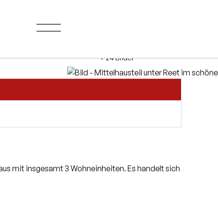
+ 24 Bilder
aus mit insgesamt 3 Wohneinheiten. Es handelt sich
et sich ebenfalls eine separate Küche im modernen
rten Sie drei Schlafzimmer und ein Duschbad. Des