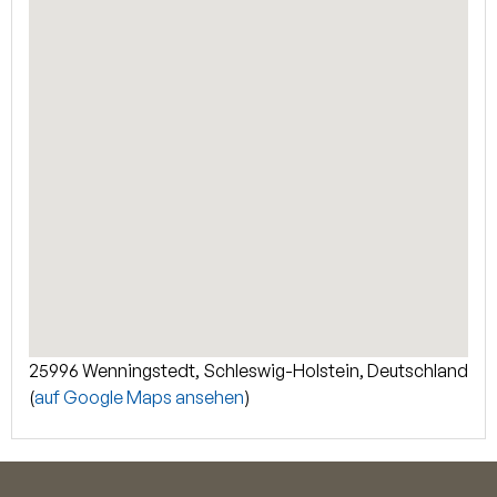
finnischer Sauna und Dusche befindet sich noch ein
weiterer Raum zu individuellen Nutzung im Untergeschoss.
Der Hausanschluss- und Heizungsraum sowie ein Raum
unter der Treppe bieten ausreichend Abstellmöglichkeiten.
Je nach Baufortschritt können individuelle
Änderungswünsche noch mitberücksichtigt werden.
25996 Wenningstedt, Schleswig-Holstein, Deutschland
(
auf Google Maps ansehen
)