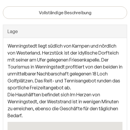
zugewiesenen PKW-Stellplatz vor dem Haus. Die
Ausstattung entspricht höchsten Ansprüchen mit
Vollständige Beschreibung
Panorama-Kaminen, keramische Natursteinböden bzw.
Eichenholzböden, sowie eine hochwertige Einbauküche
Lage
mit modernen Elektroeinbaugeräten. Haus 1 - DW - -
VERKAUFT- Haus 2 - FW - 2,150 Mio. € Haus 3 - FW - -
Wenningstedt liegt südlich von Kampen und nördlich
VERKAUFT- Kein Energieausweis vorhanden / in
von Westerland. Herzstück ist der idyllische Dorfteich
Vorbereitung
mit seiner am Ufer gelegenen Friesenkapelle. Der
Tourismus in Wenningstedt profitiert von den beiden in
Über die großzügige Diele/ Garderobe im Erdgeschoss
unmittelbarer Nachbarschaft gelegenen 18 Loch
gelangen Sie in das helle Wohn- und Esszimmer mit Austritt
Golfplätzen. Das Reit- und Tennisangebot runden das
über die verglasten Schiebeelemente auf die Südterrassen
sportliche Freizeitangebot ab.
im eigenen Gartenteil. Ein Kamin im Wohnbereich sorgt für
Die Haushälften befindet sich Im Herzen von
eine wohlige Atmosphäre. Hausteil 2 verfügt über eine
Wenningstedt, der Weststrand ist in wenigen Minuten
offene Küche. Ein Gäste-WC befindet sich ebenfalls im
zu erreichen, ebenso die Geschäfte für den täglichen
Erdgeschoss. Im Obergeschoss verteilen sich zwei
Bedarf.
Schlafzimmer und zwei Bäder mit Dusche (teilweise en-
Suite). Neben einem großzügigen Wellnessbereich mit