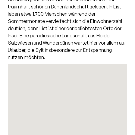
Eigentümerwohnung (Dauerwohnung) genutzt. Von hier
traumhaft schönen Dünenlandschaft gelegen. In List
haben Sie eine Austrittsmöglichkeit auf die Westterrasse,
leben etwa 1.700 Menschen während der
in den Garten und Garage. Im Obergeschoss befinden sich
Sommermonate vervielfacht sich die Einwohnerzahl
drei ausgestattete Ferienwohnungen mit eingeführter
deutlich, denn List ist einer der beliebtesten Orte der
Vermietung und mit schönem Blick in die Natur und
Insel. Eine paradiesische Landschaft aus Heide,
teilweise bis zum Meer. Zusätzlich bietet die Immobilie eine
Salzwiesen und Wanderdünen wartet hier vor allem auf
anliegende Garage mit Obergeschoss sowie 3 Kfz-
Urlauber, die Sylt insbesondere zur Entspannung
Stellplätze auf dem Hof. Die Dauerwohnung im
nutzen möchten.
Erdgeschoss beinhaltet eine Küche mit Terrassenaustritt,
ein Wohnzimmer, ein Hobbyraum, zwei großzügige
Schlafzimmer, ein Badezimmer mit Wanne, Dusche und
Fußbodenheizung sowie ein Gäste-WC. Die Garage bietet
ein weiteres Duschbad und eine Küche im Erdgeschoss.
Ebenfalls besteht eine Austrittsmöglichkeit auf die
Terrasse.