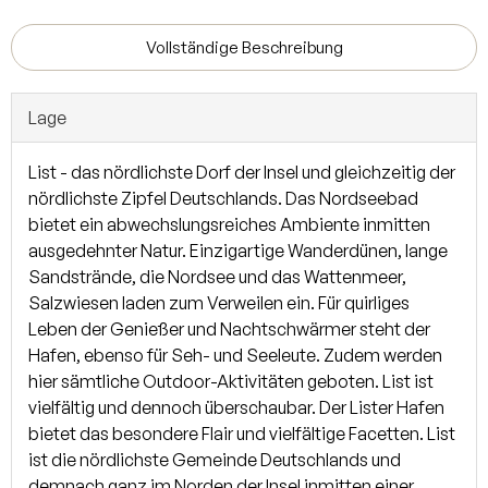
Baujahr 1996 bietet eine Gesamtfläche von ca. 180 m². Die
gepflegte Immobilie vermittelt ein herrliches und ruhiges
Vollständige Beschreibung
Wohngefühl. Beheizt wird das Haus über eine
Gasbrennwerttherme, welche im Jahr 2015 modernisiert
Lage
wurde. Der Bodenbelag, der aus Fliesen, Holz und Laminat
besteht, ist sehr pflegeleicht und gut aufeinander
List - das nördlichste Dorf der Insel und gleichzeitig der
abgestimmt. Die typisch friesisch hellen Fenster haben
nördlichste Zipfel Deutschlands. Das Nordseebad
innenliegende Sprossen, sind aus Kunststoff und zweifach
bietet ein abwechslungsreiches Ambiente inmitten
isolierverglast. Drei gepflegte Ferienwohnungen, jeweils für
ausgedehnter Natur. Einzigartige Wanderdünen, lange
zwei bis maximal drei Personen, befinden sich im
Sandstrände, die Nordsee und das Wattenmeer,
Obergeschoss. Die Wohnungen wurden bisher erfolgreich
Salzwiesen laden zum Verweilen ein. Für quirliges
an Feriengäste vermietet. Die Immobilie wird inklusive
Leben der Genießer und Nachtschwärmer steht der
Mobiliar bis auf persönliche Gegenstände übergeben. Im
Hafen, ebenso für Seh- und Seeleute. Zudem werden
Garten befindet sich eine geräumige Gartenhütte mit
hier sämtliche Outdoor-Aktivitäten geboten. List ist
kleiner Terrasse. Zur Straßenseite ist das Grundstück mit
vielfältig und dennoch überschaubar. Der Lister Hafen
einem Friesenwall eingefriedet.
bietet das besondere Flair und vielfältige Facetten. List
ist die nördlichste Gemeinde Deutschlands und
Derzeit wird das schöne Erdgeschoss als
demnach ganz im Norden der Insel inmitten einer