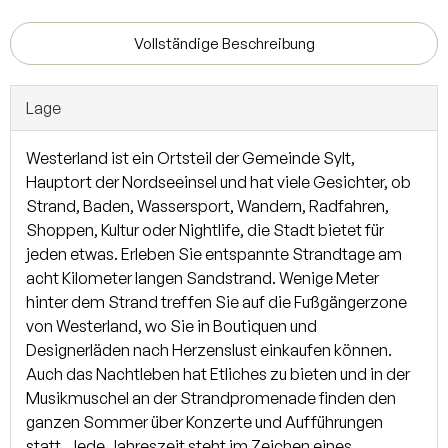
Neubau (Nr. 15). Die Gesamtnutzfläche beträgt ca. 939,89
m² und verteilen sich wie folgt: Gewerbe ca. 243 m² und
Vollständige Beschreibung
Wohnungen ca. 627 m². Alle Wohnungen wurden mit Küchen
ausgestattet und haben ein Duschbad. Im Neubau
Lage
bekamen die Wohnungen Fußbodenheizung und einen
Designbelag. Im Bestandsgebäude erfolgt die Beheizung
Westerland ist ein Ortsteil der Gemeinde Sylt,
über eine Gastherme und die Warmwasseraufbereitung
Hauptort der Nordseeinsel und hat viele Gesichter, ob
dezentral. Im Neubau befindet sich eine Wärmeumpe für
Strand, Baden, Wassersport, Wandern, Radfahren,
die Behebung und Warmwasseraufbereitung. Jede Einheit
Shoppen, Kultur oder Nightlife, die Stadt bietet für
hat einen PKW-Stellplatz. Kein Energieausweis vorhanden /
jeden etwas. Erleben Sie entspannte Strandtage am
in Vorbereitung.
acht Kilometer langen Sandstrand. Wenige Meter
hinter dem Strand treffen Sie auf die Fußgängerzone
Im Erdgeschoss befinden sich 3 Ladengeschäfte, von
von Westerland, wo Sie in Boutiquen und
denen zwei gut vermietet sind. Die Ladenfläche im Neubau
Designerläden nach Herzenslust einkaufen können.
ist noch frei. Alle Wohnungen (15) sind vermietet.
Auch das Nachtleben hat Etliches zu bieten und in der
Musikmuschel an der Strandpromenade finden den
ganzen Sommer über Konzerte und Aufführungen
statt. Jede Jahreszeit steht im Zeichen eines