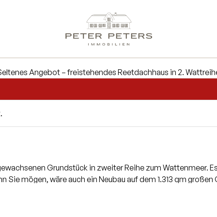
.
ngewachsenen Grundstück in zweiter Reihe zum Wattenmeer. Es
nn Sie mögen, wäre auch ein Neubau auf dem 1.313 qm großen Gr
e beträgt ca. 157,5 qm. Kein Energieausweis vorhanden / in V
e Weiteres wieder in 2 Räume aufteilen können, mit einer of