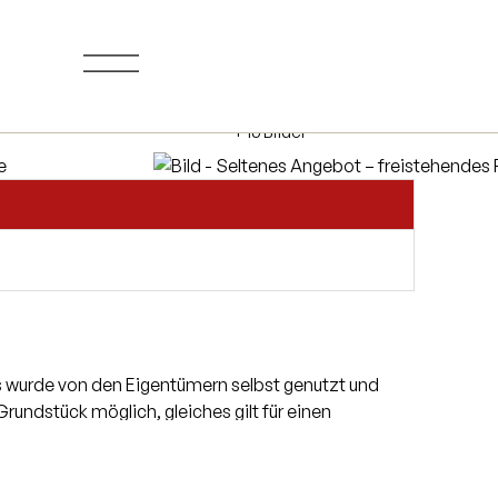
+ 16 Bilder
 wurde von den Eigentümern selbst genutzt und
undstück möglich, gleiches gilt für einen
orbereitung.
fenen Einbauküche, welche Sie auch auf Wunsch