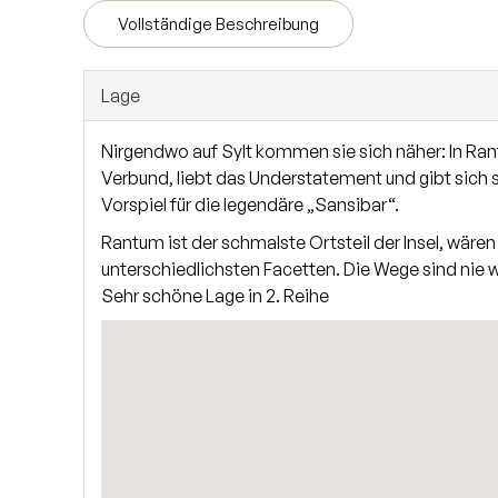
schließen können, Gäste-Bad. OG: 2 große Schlafzim
Vollständige Beschreibung
Lage
Nirgendwo auf Sylt kommen sie sich näher: In Ran
Verbund, liebt das Understatement und gibt sich s
Vorspiel für die legendäre „Sansibar“.
Rantum ist der schmalste Ortsteil der Insel, wären
unterschiedlichsten Facetten. Die Wege sind nie we
Sehr schöne Lage in 2. Reihe