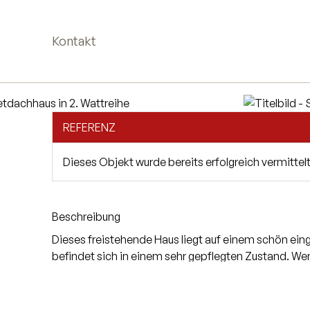
Kontakt
REFERENZ
Dieses Objekt wurde bereits erfolgreich vermittelt
Beschreibung
Dieses freistehende Haus liegt auf einem schön ei
befindet sich in einem sehr gepflegten Zustand. We
möglichen Anbau. Die maximal bebaubare Grundfläch
EG: Großzügiges Wohn- / Eßzimmer, welches Sie ohn