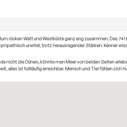
mer und 2 Bäder. Der Spitzboden ist ausgebaut und das Objekt 
tum rücken Watt und Westküste ganz eng zusammen. Das 741 Hekt
ympathisch uneitel, trotz herausragender Stärken. Kenner wisse
 da nicht die Dünen, könnte man Meer von beiden Seiten erleben.
it, alles ist fußläufig erreichbar. Mensch und Tier fühlen sich