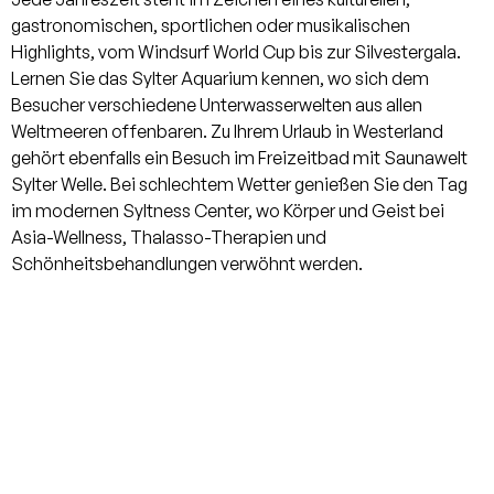
reichlich Platz zur individuellen
gastronomischen, sportlichen oder musikalischen
Nutzung. Ebenfalls auf dieser Ebene
Highlights, vom Windsurf World Cup bis zur Silvestergala.
liegt der funktional gestaltete
Lernen Sie das Sylter Aquarium kennen, wo sich dem
Hauswirtschaftsraum. Für effiziente
Besucher verschiedene Unterwasserwelten aus allen
und umweltfreundliche Wärme sorgt
Weltmeeren offenbaren. Zu Ihrem Urlaub in Westerland
eine moderne Luftwärmepumpe. Im
gehört ebenfalls ein Besuch im Freizeitbad mit Saunawelt
Dachgeschoss finden Sie einen hellen
Sylter Welle. Bei schlechtem Wetter genießen Sie den Tag
Flur, von dem zwei großzügige
im modernen Syltness Center, wo Körper und Geist bei
Schlafzimmer, jeweils mit eigenem,
Asia-Wellness, Thalasso-Therapien und
modernen Badezimmer abgehen.
Schönheitsbehandlungen verwöhnt werden.
Diese bieten höchsten Komfort.
Beide Schlafzimmer bieten
ausreichend Platz für Schränke und
Mobiliar. Der Außenbereich des
Neubau-Wohnhauses ist mit einer
Garage, sowie einem großzügigen
Garten ausgestattet.