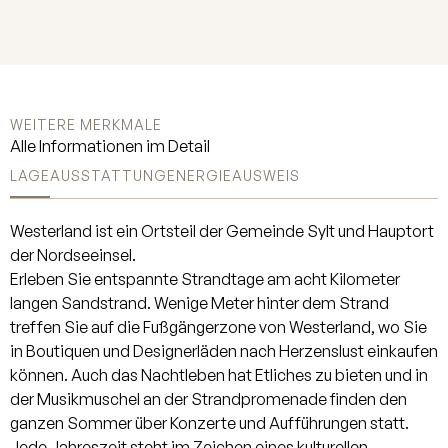
zählt ein Gäste-WC, sowie das große
Wohn- und Esszimmer. Dies
beeindruckt mit viel Tageslicht,
einem gemütlichen Kamin, der für
eine behagliche Atmosphäre, sowie
WEITERE MERKMALE
für gesellige Abende sorgt. Das
Alle Informationen im Detail
Wohnzimmer bietet zudem direkten
LAGE
AUSSTATTUNG
ENERGIEAUSWEIS
Zugang zur Terrasse. Die moderne
Küche befindet sich im
Westerland ist ein Ortsteil der Gemeinde Sylt und Hauptort
Nebenzimmer. Das Kellergeschoss
der Nordseeinsel.
empfängt Sie mit einem weitläufigen
Erleben Sie entspannte Strandtage am acht Kilometer
Flur, der direkt in den einladenden
langen Sandstrand. Wenige Meter hinter dem Strand
Wellness-Bereich übergeht – ein Ort
treffen Sie auf die Fußgängerzone von Westerland, wo Sie
der Ruhe und Regeneration.
in Boutiquen und Designerläden nach Herzenslust einkaufen
Angrenzend befindet sich ein
können. Auch das Nachtleben hat Etliches zu bieten und in
modernes Badezimmer mit
der Musikmuschel an der Strandpromenade finden den
zeitgemäßer Ausstattung. Ein
ganzen Sommer über Konzerte und Aufführungen statt.
großzügiger Abstellraum bietet
Jede Jahreszeit steht im Zeichen eines kulturellen,