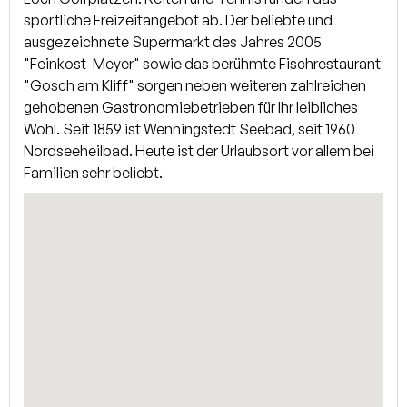
Essecke befinden sich ebenfalls auf dieser Ebene. Vom
sportliche Freizeitangebot ab. Der beliebte und
Wohnbereich der mit einem Kamin ausgestattet ist,
ausgezeichnete Supermarkt des Jahres 2005
gelangen Sie auf die Terrasse. Im Obergeschoss befinden
"Feinkost-Meyer" sowie das berühmte Fischrestaurant
sich zwei geräumige Schlafzimmer, ein Ankleidezimmer
"Gosch am Kliff" sorgen neben weiteren zahlreichen
sowie zwei moderne Duschbäder. Der Spitzboden bietet
gehobenen Gastronomiebetrieben für Ihr leibliches
einen weiteren Raum. Im Untergeschoss stehen Ihnen ein
Wohl. Seit 1859 ist Wenningstedt Seebad, seit 1960
großer Kellerraum mit viel Platz für Abstellmöglichkeiten
Nordseeheilbad. Heute ist der Urlaubsort vor allem bei
und ein Heizungsraum sowie eine schöne Sauna und ein
Familien sehr beliebt.
Duschbad zur Verfügung.