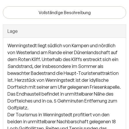
Platz. Von der großzügigen Terrasse genießen Sie sonnige
Stunden im aufwendig angelegten Garten. Die
Vollständige Beschreibung
Außenarchitektur ist vom beliebten Friesenstil geprägt und
auch die Innenausstattung wird Sie begeistern, denn sie ist
Lage
von den für die Insel Sylt typischen Stilelementen
gezeichnet und genügt damit den höchsten Ansprüchen an
Wenningstedt liegt südlich von Kampen und nördlich
eine hochwertige Wohnqualität. Das attraktive Haus,
von Westerland am Rande einer Dünenlandschaft auf
welches selbstverständlich mit Reet gedeckt ist, wird
dem Roten Kliff. Unterhalb des Kliffs erstreckt sich ein
traditionell mit Friesengiebeln errichtet. Die konventionelle
Sandstrand, der insbesondere im Sommer als
Bauweise, gepaart mit der Verwendung von Rotklinker und
bewachter Badestrand die Haupt-Touristenattraktion
Holzsprossenfenstern, lässt Sie die friesische Architektur in
ist. Herzstück von Wenningstedt ist der idyllische
vollen Zügen genießen. Auf die Verwendung hochwertiger
Dorfteich mit seiner am Ufer gelegenen Friesenkapelle.
Materialien wird besonderen Wert gelegt.
Das Endhausteil befindet in unmittelbarer Nähe des
Dorfteiches und in ca. 5 Gehminuten Entfernung zum
Vom Eingang aus gelangen Sie direkt in die großzügige
Golfplatz.
Diele, welche direkt mit dem Wohnbereich verbunden ist.
Der Tourismus in Wenningstedt profitiert von den
Zur linken Seite finden Sie die geräumige Garderobe sowie
beiden in unmittelbarer Nachbarschaft gelegenen 18
das Gäste- WC. Die offene Küche sowie die gemütliche
Loch Golfplätzen. Reiten und Tennis runden das