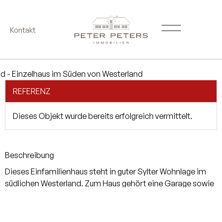
Kontakt
REFERENZ
Dieses Objekt wurde bereits erfolgreich vermittelt.
Beschreibung
Dieses Einfamilienhaus steht in guter Sylter Wohnlage im
südlichen Westerland. Zum Haus gehört eine Garage sowie
ein Gartenhaus, in dem sich eine Sauna befindet. Der
Garten ist phantastisch angelegt und lädt zum Verweilen
ein. Kein Energieausweis vorhanden / in Vorbereitung