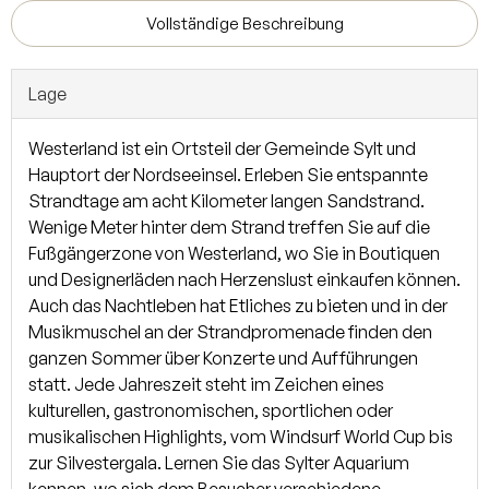
Vollständige Beschreibung
Dieses perfekt konzipierte Familienhaus ist wie folgt
aufgeteilt: Wohnraum mit Südterrasse, sep.
Lage
Elternschlafzimmer, Duschbad, Wohn-/Eßküche,
Hauswirtschaftsraum. Über die großzügige Diele des
Westerland ist ein Ortsteil der Gemeinde Sylt und
Erdgeschosses gelangen Sie in das Obergeschoß. Hier
Hauptort der Nordseeinsel. Erleben Sie entspannte
verfügen Sie über 3 weitere Schlafzimmer, 1 Arbeitszimmer
Strandtage am acht Kilometer langen Sandstrand.
und ein Dusch-/Wannenbad.
Wenige Meter hinter dem Strand treffen Sie auf die
Fußgängerzone von Westerland, wo Sie in Boutiquen
und Designerläden nach Herzenslust einkaufen können.
Auch das Nachtleben hat Etliches zu bieten und in der
Musikmuschel an der Strandpromenade finden den
ganzen Sommer über Konzerte und Aufführungen
statt. Jede Jahreszeit steht im Zeichen eines
kulturellen, gastronomischen, sportlichen oder
musikalischen Highlights, vom Windsurf World Cup bis
zur Silvestergala. Lernen Sie das Sylter Aquarium
kennen, wo sich dem Besucher verschiedene