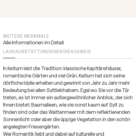
eignet und über ein eigenes Bad
ensuite verfügt, komplettieren diese
Ebene. Im Obergeschoss erwarten
Sie zwei großzügig geschnittene
Schlafzimmer und zwei
WEITERE MERKMALE
geschmackvoll gestaltete Bäder
Alle Informationen im Detail
perfekt für Familie oder Gäste. Im
LAGE
AUSSTATTUNG
ENERGIEAUSWEIS
Obergeschoss befindet sich
ebenfalls eine großzügige Sauna,
welche auch zu einem dritten
In Keitum lebt die Tradition: klassische Kapitänshäuser,
Schlafzimmer zurückgebaut werden
romantische Gärten und viel Grün. Keitum hat sich seine
kann. Der ausgebaute Spitzboden
dörfliche Idylle erhalten und gewinnt von Jahr zu Jahr mehr
eröffnet zusätzliche
Bedeutung bei allen Syltliebhabern. Egal wo Sie vor die Tür
Nutzungsmöglichkeiten, etwa als
treten, es ist immer ein außergewöhnlicher Anblick, der sich
Atelier, Hobbyraum oder
Ihnen bietet: Baumalleen, wie sie sonst kaum auf Sylt zu
Rückzugsort. Der schön angelegte
finden sind oder das Wattenmeer mit dem reflektierenden
Garten verfügt über eine eigene
Sonnenlicht oder aber die üppige Vegetation in den schön
Brunnenanlage. Auf dem Grundstück
angelegten Friesengärten.
befindet sich ein Gartenhaus und eine
Wer Romantik liebt und dabei auf kulturelle und