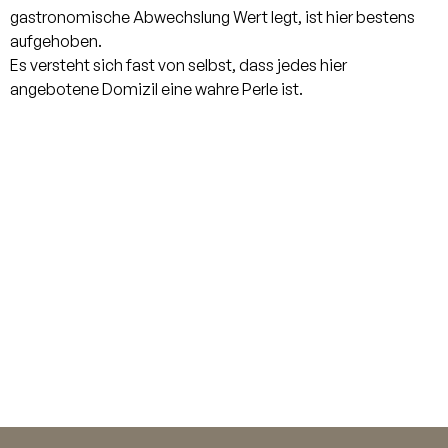
Zufahrt für zwei Stellplätze.
gastronomische Abwechslung Wert legt, ist hier bestens
aufgehoben.
Es versteht sich fast von selbst, dass jedes hier
angebotene Domizil eine wahre Perle ist.