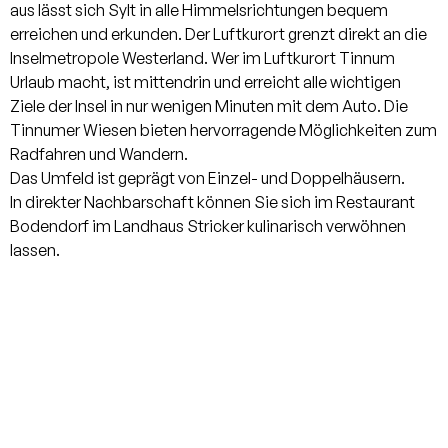
aus lässt sich Sylt in alle Himmelsrichtungen bequem
könnte auch ein Kachelofen in Haus 1
erreichen und erkunden. Der Luftkurort grenzt direkt an die
eingebaut werden. Die Gärten wurden
Inselmetropole Westerland. Wer im Luftkurort Tinnum
inseltypisch mit Friesenwällen
Urlaub macht, ist mittendrin und erreicht alle wichtigen
harmonisch angelegt. Die zeitlose
Ziele der Insel in nur wenigen Minuten mit dem Auto. Die
Fassadengestaltung gepaart mit der
Tinnumer Wiesen bieten hervorragende Möglichkeiten zum
neusten, technischen Ausstattung
Radfahren und Wandern.
wird Sie begeistern. Die Vermarktung
Das Umfeld ist geprägt von Einzel- und Doppelhäusern.
erfolgt gemeinsam mit der Fa.
In direkter Nachbarschaft können Sie sich im Restaurant
Reinhold Riel Immobilien. Haus 1 DW
Bodendorf im Landhaus Stricker kulinarisch verwöhnen
Nr. 1 118,05 m² 1.495.000,--, Haus 1 DW
lassen.
Nr. 2 117,62 m² 1.495.000,--, Haus 2 FW
Nr. 3 117,62 m² 1.850.000,--, netto
1.750.000,- Haus 2 FW Nr. 4 118,05 m²
1.750.000,--, netto 1.650.000,- Haus 3
FW Nr. 5 117,62 m² 1.800.000,--, netto
1.700.000,- Haus 3 FW Nr. 6 118,05 m²
verkauft