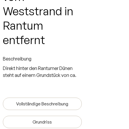
Weststrand in
Rantum
entfernt
Beschreibung
Direkt hinter den Rantumer Dünen
steht auf einem Grundstück von ca.
715 m² ein modernes Doppelhaus. Die
Haushälfte ist als Ferienhaus
genehmigt und liegt traumhaft – nur
wenige Schritte vom Strand und dem
Vollständige Beschreibung
Söl'ring Hof entfernt. Die Ausstattung
ist hochwertig und ansprechend. Zu
Grundriss
der Einheit gehört ein Außenstellplatz