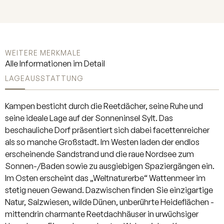
großzügigen, lichtdurchfluteten
Wohn- und Essbereich. Hochwertige
Parkettböden unterstreichen das edle
Ambiente und der Raum öffnet sich
WEITERE MERKMALE
harmonisch zur Küche hin. Von hier
Alle Informationen im Detail
aus haben Sie direkten Zugang zur
LAGE
AUSSTATTUNG
nach Süden und Westen
ausgerichteten Terrasse. Das
Dachgeschoss beherbergt zwei
Kampen besticht durch die Reetdächer, seine Ruhe und
großzügige Schlafzimmer, jeweils mit
seine ideale Lage auf der Sonneninsel Sylt. Das
angrenzendem Duschbad. Im östlich
beschauliche Dorf präsentiert sich dabei facettenreicher
gelegenen Schlafzimmer ergänzt
als so manche Großstadt. Im Westen laden der endlos
eine separate Ankleide mit
erscheinende Sandstrand und die raue Nordsee zum
maßgefertigten Einbauschränken
Sonnen-/Baden sowie zu ausgiebigen Spaziergängen ein.
den hohen Wohnkomfort. Im
Im Osten erscheint das „Weltnaturerbe“ Wattenmeer im
Untergeschoss erwartet Sie ein
stetig neuen Gewand. Dazwischen finden Sie einzigartige
großzügiger Wellnessbereich mit
Natur, Salzwiesen, wilde Dünen, unberührte Heideflächen -
Sauna, Wannenbad und separater
mittendrin charmante Reetdachhäuser in urwüchsiger