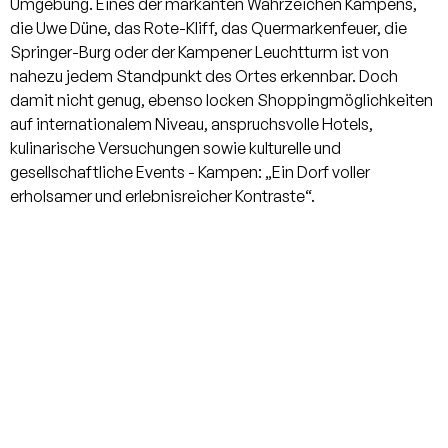
Dusche. Ergänzt wird diese Ebene
Umgebung. Eines der markanten Wahrzeichen Kampens,
durch den Heizungsraum, einen
die Uwe Düne, das Rote-Kliff, das Quermarkenfeuer, die
Hauswirtschaftsraum sowie zwei
Springer-Burg oder der Kampener Leuchtturm ist von
weitere Räume, die sich flexibel und
nahezu jedem Standpunkt des Ortes erkennbar. Doch
individuell nutzen lassen.
damit nicht genug, ebenso locken Shoppingmöglichkeiten
auf internationalem Niveau, anspruchsvolle Hotels,
kulinarische Versuchungen sowie kulturelle und
gesellschaftliche Events - Kampen: „Ein Dorf voller
erholsamer und erlebnisreicher Kontraste“.