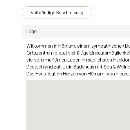
Die südliche Haushälfte mit einer Gesamtfläche von
den Hausflur betreten Sie die Diele der Eg-Wohnu
Vollständige Beschreibung
Esstisch, ein Schlafzimmer und ein Duschbad. Im U
Dachgeschosswohnung verfügt über einen offenen 
Lage
angrenzendem Duschbad sowie ein Gäste-WC auf der 
südlichen Gartenteil komplettiert diese Wohnung.
Willkommen in Hörnum, einem sympathischen Dorf, 
Ortszentrum bietet vielfältige Einkaufsmöglichke
viel vom maritimen Leben im südlichsten Inseldor
Deutschland zählt, ein Badehaus mit Spa & Welln
Das Haus liegt im Herzen von Hörnum. Von hierau