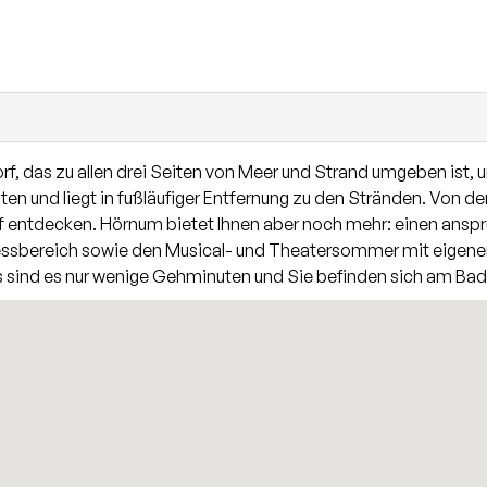
 ca. 185 qm ist momentan in zwei Wohnung aufgeteilt welche s
ng und finden auf dieser Ebene das Wohn-/ Fernsehzimmer, da
ntergeschoss befinden sich 3 weitere Zimmer und ein Duschba
Wohn-/Essbereich mit angrenzender Küchenzeile, ein geräum
Ebene. Im Spitzboden steht ein weiterer Raum zur individuel
das zu allen drei Seiten von Meer und Strand umgeben ist, und
iten und liegt in fußläufiger Entfernung zu den Stränden. Von 
f entdecken. Hörnum bietet Ihnen aber noch mehr: einen anspru
essbereich sowie den Musical- und Theatersommer mit eigenen
s sind es nur wenige Gehminuten und Sie befinden sich am Ba