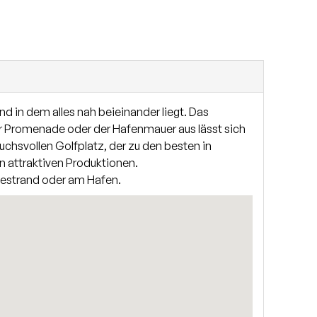
ich wie folgt gestalten: Erdgeschosswohnung: Über
s Esszimmer mit offener Küche und einem großem
d. Die Süd-Westterrasse rundet die Wohnung ab. Die
iges Schlafzimmer mit Doppelbett und
len Nutzung zur Verfügung. Eine Sonnenkuhle im
 in dem alles nah beieinander liegt. Das
der Promenade oder der Hafenmauer aus lässt sich
chsvollen Golfplatz, der zu den besten in
 attraktiven Produktionen.
destrand oder am Hafen.