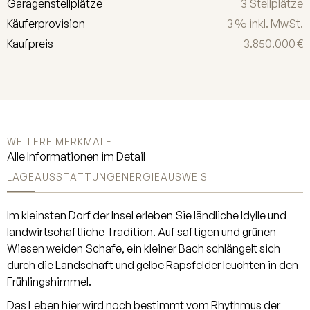
Garagen­stellplätze
3 Stellplätze
eine behagliche Atmosphäre und
Käufer­provision
3 % inkl. MwSt.
unterstreicht den besonderen
Kaufpreis
3.850.000 €
Wohnkomfort. Ergänzt wird das
Erdgeschoss durch ein Gäste-WC im
Eingangsbereich. Im Erdgeschoss
sowie in den Bädern des
Obergeschosses und im
Wellnessbereich des
WEITERE MERKMALE
Untergeschosses wurden
Alle Informationen im Detail
hochwertige Natursteinböden aus
LAGE
AUSSTATTUNG
ENERGIEAUSWEIS
Limestone verlegt. Die übrigen Räume
sind mit exklusiven XL-
Landhausdielen ausgestattet. Mit
Im kleinsten Dorf der Insel erleben Sie ländliche Idylle und
Ausnahme des Spitzbodens verfügen
landwirtschaftliche Tradition. Auf saftigen und grünen
sämtliche Räume über eine
Wiesen weiden Schafe, ein kleiner Bach schlängelt sich
Fußbodenheizung. In den Bädern
durch die Landschaft und gelbe Rapsfelder leuchten in den
sorgen zusätzliche
Frühlingshimmel.
Handtuchheizkörper für zusätzlichen
Das Leben hier wird noch bestimmt vom Rhythmus der