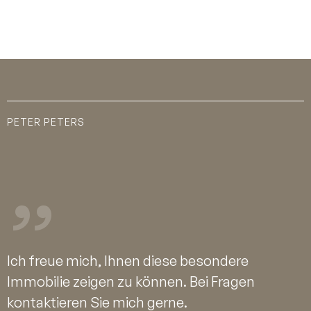
hinaus befindet sich hier ein exklusiver
Wellnessbereich mit Sauna, ein
separates WC sowie ein
Hauswirtschafts- und Technikraum.
Haus 1: ca. 194 m² Gesamtfläche -
3.850.000,- € Haus 2: ca. 202 m²
Gesamtfläche - VERKAUFT
PETER PETERS
Ich freue mich, Ihnen diese besondere
Immobilie zeigen zu können. Bei Fragen
kontaktieren Sie mich gerne.