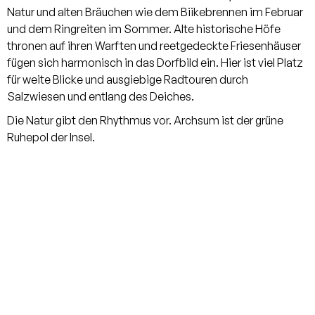
Komfort. Das Obergeschoss
Natur und alten Bräuchen wie dem Biikebrennen im Februar
beherbergt zwei großzügige
und dem Ringreiten im Sommer. Alte historische Höfe
Schlafzimmer sowie zwei stilvoll
thronen auf ihren Warften und reetgedeckte Friesenhäuser
ausgestattete Badezimmer, darunter
fügen sich harmonisch in das Dorfbild ein. Hier ist viel Platz
ein en-suite Bad. Eine attraktive
für weite Blicke und ausgiebige Radtouren durch
Nische am Giebelfenster bietet Platz
Salzwiesen und entlang des Deiches.
für einen kleinen Arbeitsbereich oder
Die Natur gibt den Rhythmus vor. Archsum ist der grüne
eine gemütliche Leseecke.
Ruhepol der Insel.
Maßgefertigte Tischlereinbauten in
den Schlafzimmern unterstreichen
den hochwertigen
Ausstattungsstandard. Ein weiterer
großzügiger Raum befindet sich im
ausgebauten Spitzboden und
eröffnet vielfältige
Nutzungsmöglichkeiten. Das
Untergeschoss überzeugt durch zwei
helle, großzügige Räume mit
angenehmer Belichtung. Darüber