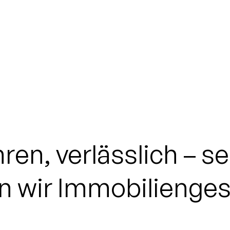
hren,
verlässlich
–
se
n
wir
Immobilien­ge