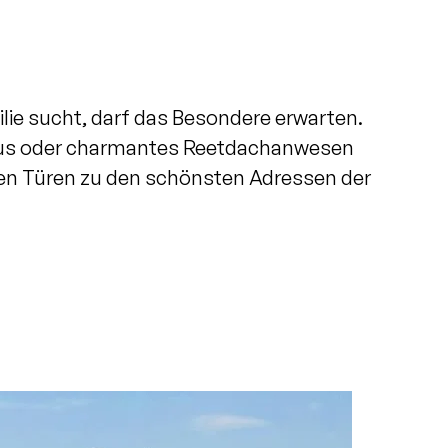
lie sucht, darf das Besondere erwarten.
aus oder charmantes Reetdachanwesen
nen Türen zu den schönsten Adressen der
Immobilien