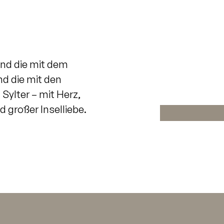
ind die mit dem
Sie sehen gerad
Um auf den eigent
d die mit den
die Schaltfläch
Daten an Dr
Sylter – mit Herz,
 großer Inselliebe.
Erforderlic